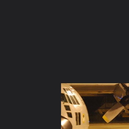
ภาษาไทย
หน้าแรก
เว็บบอร์ด
มีอะไรใหม่
วิดีโอ
รูปภา
หมวดหมู่
มีอะไรใหม่
คอลเล็คชั่น
สถานที่
กล้อง
แ
หน้าแรก
รูปภาพ
General
F-5E
peeb
DSC 5013