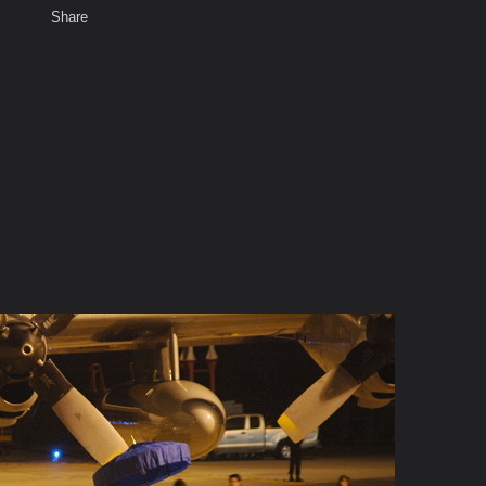
Share
เสียงธรรม
สมาชิก
ห้องสนทนา
พ
ท็ก