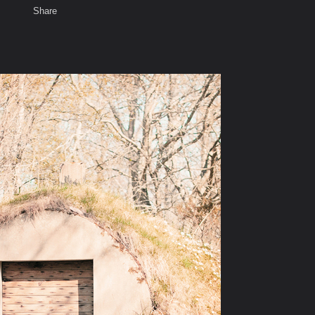
Share
เสียงธรรม
สมาชิก
ห้องสนทนา
พ
ท็ก