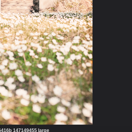
6416b 147149455 large