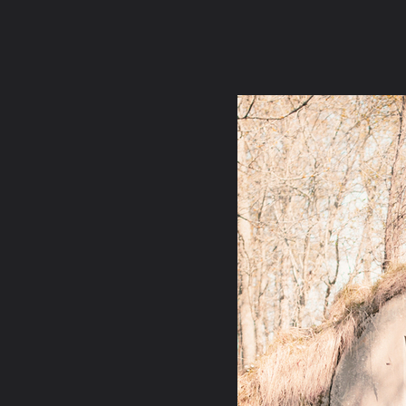
ภาษาไทย
หน้าแรก
เว็บบอร์ด
มีอะไรใหม่
วิดีโอ
รูปภา
หมวดหมู่
มีอะไรใหม่
คอลเล็คชั่น
สถานที่
กล้อง
แ
หน้าแรก
รูปภาพ
General
ที่คาดผม
aroma garden
dsc 6416b 147149455 large