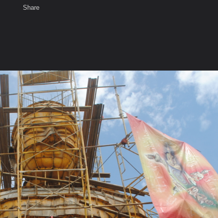
Share
เสียงธรรม
สมาชิก
ห้องสนทนา
พ
ท็ก
้าตัก 10 เมตร 5-13 สิงหาคม 2555