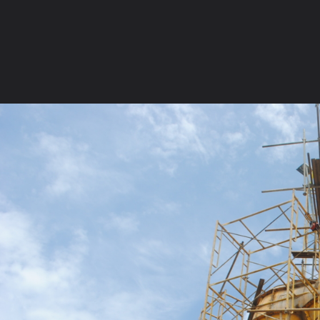
ภาษาไทย
หน้าแรก
เว็บบอร์ด
มีอะไรใหม่
วิดีโอ
รูปภา
หมวดหมู่
มีอะไรใหม่
คอลเล็คชั่น
สถานที่
กล้อง
แ
หน้าแรก
รูปภาพ
General
14824
ขอเชิญสร้างพระใหญ่หน
DSC 6507