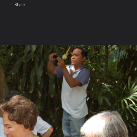
Share
เสียงธรรม
สมาชิก
ห้องสนทนา
พ
ท็ก