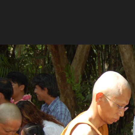
ภาษาไทย
หน้าแรก
เว็บบอร์ด
มีอะไรใหม่
วิดีโอ
รูปภา
หมวดหมู่
มีอะไรใหม่
คอลเล็คชั่น
สถานที่
กล้อง
แ
หน้าแรก
รูปภาพ
General
สมโภช_W
แพร่
DSC 7409