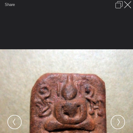
เข้าสู่ระบบหรือลงทะเบียน
Share
ภาษาไทย
ลงโฆษณา
ติดต่อเรา
ช่วยเหลือ
ชุมชนชาวพุทธ
ข้อกำหนดและกฎ
หน้าแรก
เว็บบอร์ด
มีอะไรใหม่
รูปภาพ
คอลเล็คชั่น
สถานที่
กล้อง
แท็ก
...
หน้าแรก
รูปภาพ
General
mikza
รูปสุดหวง
DSC00014