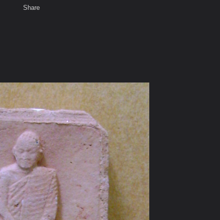
Share
เสียงธรรม
สมาชิก
ห้องสนทนา
พ
ท็ก
๔)