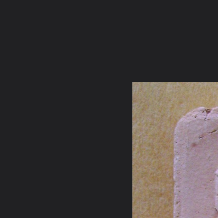
ภาษาไทย
หน้าแรก
เว็บบอร์ด
มีอะไรใหม่
วิดีโอ
รูปภา
หมวดหมู่
มีอะไรใหม่
คอลเล็คชั่น
สถานที่
กล้อง
แ
หน้าแรก
รูปภาพ
General
ชินมาร
รวมวัตถุมงคลให้บูชา(
DSC00028