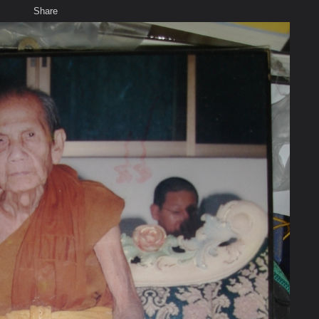
Share
เสียงธรรม
สมาชิก
ห้องสนทนา
พ
ท็ก