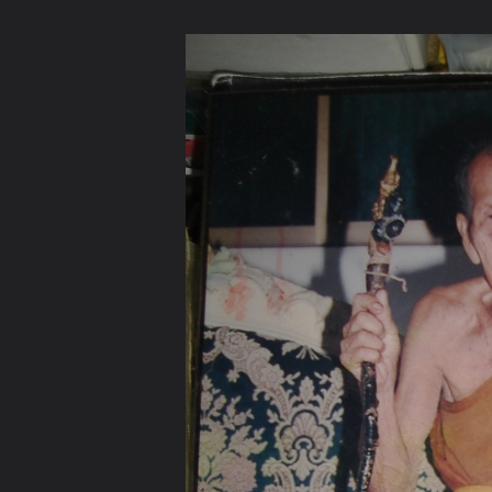
ภาษาไทย
หน้าแรก
เว็บบอร์ด
มีอะไรใหม่
วิดีโอ
รูปภา
หมวดหมู่
มีอะไรใหม่
คอลเล็คชั่น
สถานที่
กล้อง
แ
หน้าแรก
รูปภาพ
General
นพ_กำแพงแสน
หลวงปุ่หมุน
DSC00061