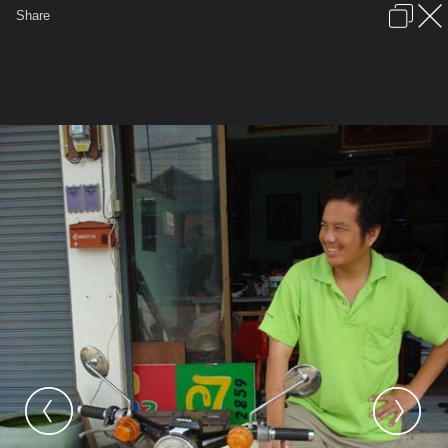
เข้าสู่ระบบหรือลงทะเบียน
Share
ภาษาไทย
ลงโฆษณา
ติดต่อเรา
ช่วยเหลือ
ชุมชนชาวพุทธ
ข้อกำหนดและกฎ
หน้าแรก
เว็บบอร์ด
มีอะไรใหม่
รูปภาพ
คอลเล็คชั่น
สถานที่
กล้อง
แท็ก
...
หน้าแรก
รูปภาพ
General
sonthya
ผมกับครอบครัว
DSC00119