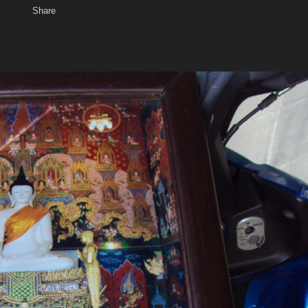
Share
เสียงธรรม
สมาชิก
ห้องสนทนา
พ
ท็ก
ว