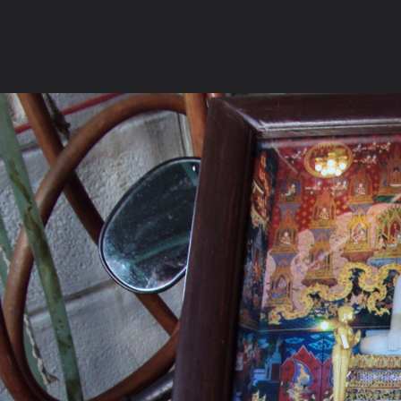
ภาษาไทย
หน้าแรก
เว็บบอร์ด
มีอะไรใหม่
วิดีโอ
รูปภา
หมวดหมู่
มีอะไรใหม่
คอลเล็คชั่น
สถานที่
กล้อง
แ
หน้าแรก
รูปภาพ
General
ดอน๑๖๖
หลวงปู่ทิม วัดพระขา
DSC00457