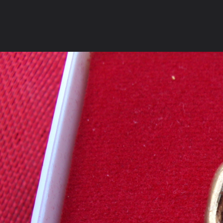
ภาษาไทย
หน้าแรก
เว็บบอร์ด
มีอะไรใหม่
วิดีโอ
รูปภา
หมวดหมู่
มีอะไรใหม่
คอลเล็คชั่น
สถานที่
กล้อง
แ
หน้าแรก
รูปภาพ
General
ดอน๑๖๖
พระกริ่งสมปรารถน
DSC00483