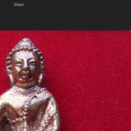
Share
เสียงธรรม
สมาชิก
ห้องสนทนา
พ
ท็ก
าของผม