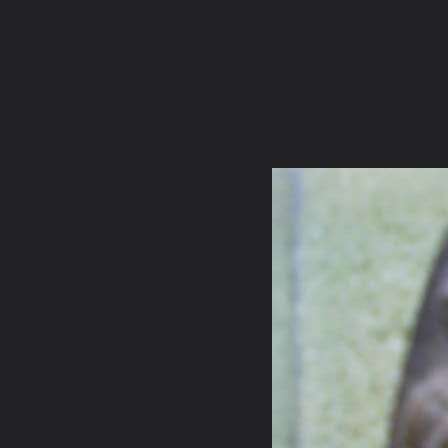
ภาษาไทย
หน้าแรก
เว็บบอร์ด
มีอะไรใหม่
วิดีโอ
รูปภา
หมวดหมู่
มีอะไรใหม่
คอลเล็คชั่น
สถานที่
กล้อง
แ
หน้าแรก
รูปภาพ
General
smilearm2523
รบกวนช่วยเช็
DSC00498