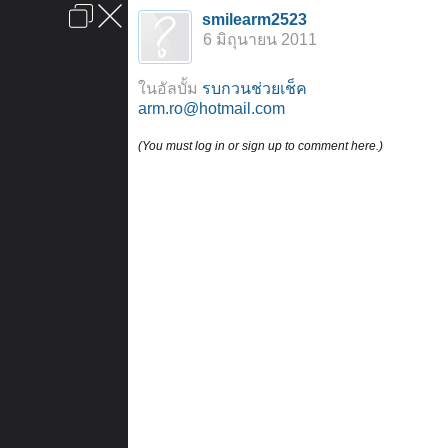
เข้าสู่ระบบหรือลงทะเบียน
smilearm2523
ลงโฆษณา
ติดต่อเรา
ช่วยเหลือ
หน้าหลัก
ไปข้างบน
6 มิถุนายน 2011
ข้อกำหนดและกฎ
ในอัลบั้ม
รบกวนช่วยเช็ค
arm.ro@hotmail.com
(You must log in or sign up to comment here.)