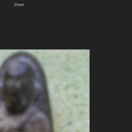
Share
เสียงธรรม
สมาชิก
ห้องสนทนา
พ
ท็ก
ค arm.ro@hotmail.com