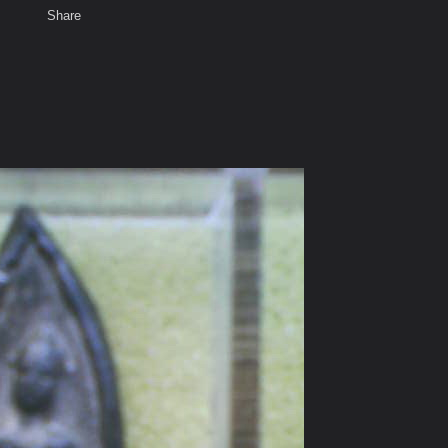
Share
เสียงธรรม
สมาชิก
ห้องสนทนา
พ
ท็ก
ค arm.ro@hotmail.com