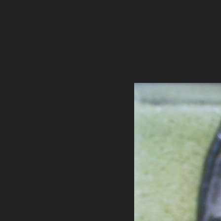
ภาษาไทย
หน้าแรก
เว็บบอร์ด
มีอะไรใหม่
วิดีโอ
รูปภา
หมวดหมู่
มีอะไรใหม่
คอลเล็คชั่น
สถานที่
กล้อง
แ
หน้าแรก
รูปภาพ
General
smilearm2523
รบกวนช่วยเช็
DSC00506