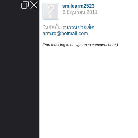
เข้าสู่ระบบหรือลงทะเบียน
smilearm2523
ลงโฆษณา
ติดต่อเรา
ช่วยเหลือ
หน้าหลัก
ไปข้างบน
6 มิถุนายน 2011
ข้อกำหนดและกฎ
ในอัลบั้ม
รบกวนช่วยเช็ค
arm.ro@hotmail.com
(You must log in or sign up to comment here.)