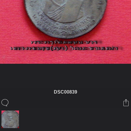
ในอัลบั้มนี้
DSC00839
นโมพุโธ