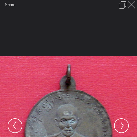
เข้าสู่ระบบหรือลงทะเบียน
Share
ภาษาไทย
ลงโฆษณา
ติดต่อเรา
ช่วยเหลือ
ชุมชนชาวพุทธ
ข้อกำหนดและกฎ
หน้าแรก
เว็บบอร์ด
มีอะไรใหม่
รูปภาพ
คอลเล็คชั่น
สถานที่
กล้อง
แท็ก
...
หน้าแรก
รูปภาพ
General
นโมพุโธ
ทดสอบ
DSC00839