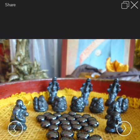
เข้าสู่ระบบหรือลงทะเบียน
Share
ภาษาไทย
ลงโฆษณา
ติดต่อเรา
ช่วยเหลือ
ชุมชนชาวพุทธ
ข้อกำหนดและกฎ
หน้าแรก
เว็บบอร์ด
มีอะไรใหม่
รูปภาพ
คอลเล็คชั่น
สถานที่
กล้อง
แท็ก
...
รูปภาพ
...
มณีเมขลา
วัตถุมงคลพญาบาดาล
DSC01167