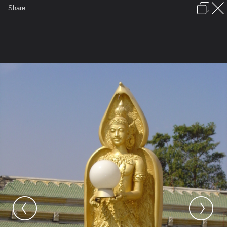
เข้าสู่ระบบหรือลงทะเบียน
Share
ภาษาไทย
ลงโฆษณา
ติดต่อเรา
ช่วยเหลือ
ชุมชนชาวพุทธ
ข้อกำหนดและกฎ
หน้าแรก
เว็บบอร์ด
มีอะไรใหม่
รูปภาพ
คอลเล็คชั่น
สถานที่
กล้อง
แท็ก
...
รูปภาพ
...
anand
พระมหาเจดีย์ผาน้ำทิพย์ จังหวัดร้อย
DSC01378