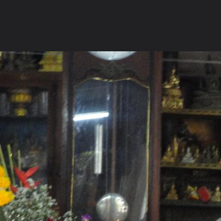
ภาษาไทย
หน้าแรก
เว็บบอร์ด
มีอะไรใหม่
วิดีโอ
รูปภา
หมวดหมู่
มีอะไรใหม่
คอลเล็คชั่น
สถานที่
กล้อง
แ
หน้าแรก
รูปภาพ
General
jj85
DSC01575 (Large)