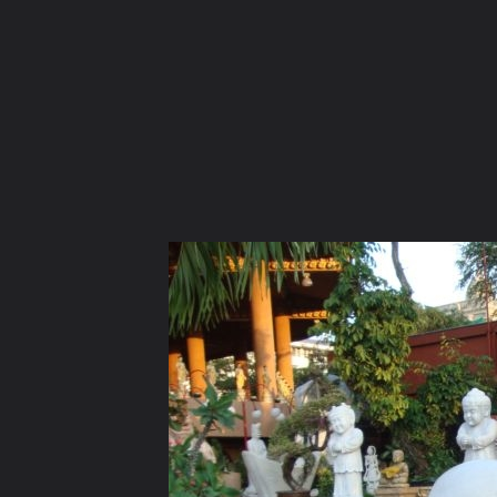
ภาษาไทย
หน้าแรก
เว็บบอร์ด
มีอะไรใหม่
วิดีโอ
รูปภา
หมวดหมู่
มีอะไรใหม่
คอลเล็คชั่น
สถานที่
กล้อง
แ
หน้าแรก
รูปภาพ
General
piya0101
BestBest
DSC01894r