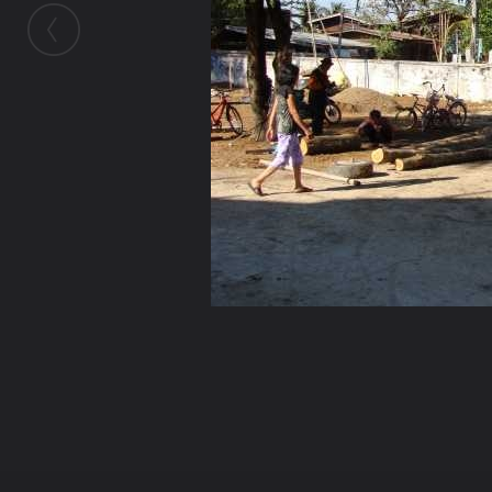
ในอัลบั้มนี้
jkt009