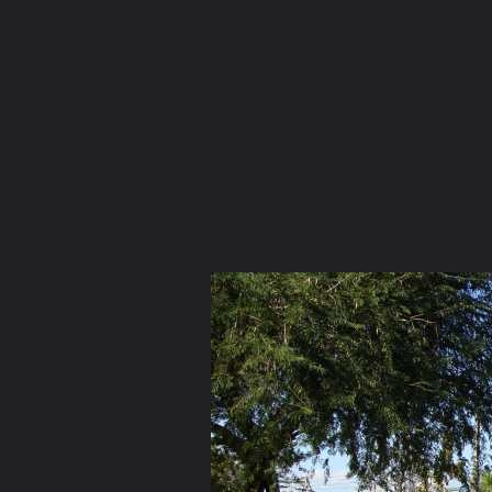
ภาษาไทย
หน้าแรก
เว็บบอร์ด
มีอะไรใหม่
วิดีโอ
รูปภา
หมวดหมู่
มีอะไรใหม่
คอลเล็คชั่น
สถานที่
กล้อง
แ
หน้าแรก
รูปภาพ
General
jkt009
สร้างศาลาปฏิบัติธรรม
DSC02980