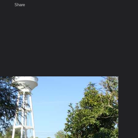
Share
เสียงธรรม
สมาชิก
ห้องสนทนา
พ
ท็ก