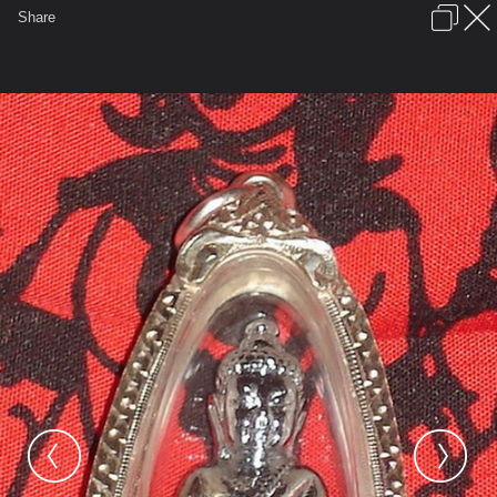
เข้าสู่ระบบหรือลงทะเบียน
Share
ภาษาไทย
ลงโฆษณา
ติดต่อเรา
ช่วยเหลือ
ชุมชนชาวพุทธ
ข้อกำหนดและกฎ
หน้าแรก
เว็บบอร์ด
มีอะไรใหม่
รูปภาพ
คอลเล็คชั่น
สถานที่
กล้อง
แท็ก
...
รูปภาพ
...
วิมุติมรรค
พญาเหล็ก / ธาตุกายสิทธิ์
DSC03397