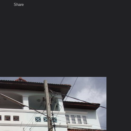
Share
เสียงธรรม
สมาชิก
ห้องสนทนา
พ
ท็ก