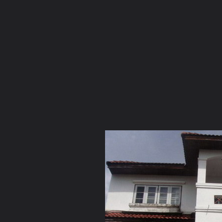
ภาษาไทย
หน้าแรก
เว็บบอร์ด
มีอะไรใหม่
วิดีโอ
รูปภา
หมวดหมู่
มีอะไรใหม่
คอลเล็คชั่น
สถานที่
กล้อง
แ
หน้าแรก
รูปภาพ
General
ลุงชาลี
กรรมกำหนด
DSC04215