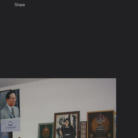
Share
เสียงธรรม
สมาชิก
ห้องสนทนา
พ
ท็ก