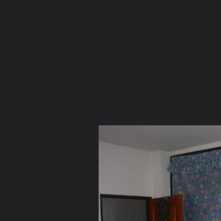
ภาษาไทย
หน้าแรก
เว็บบอร์ด
มีอะไรใหม่
วิดีโอ
รูปภา
หมวดหมู่
มีอะไรใหม่
คอลเล็คชั่น
สถานที่
กล้อง
แ
หน้าแรก
รูปภาพ
General
ลุงชาลี
กรรมกำหนด
DSC04233