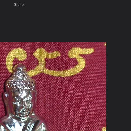
Share
เสียงธรรม
สมาชิก
ห้องสนทนา
พ
ท็ก
่อสด