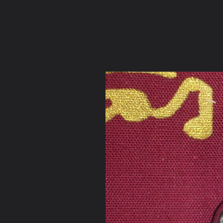
ภาษาไทย
หน้าแรก
เว็บบอร์ด
มีอะไรใหม่
วิดีโอ
รูปภา
หมวดหมู่
มีอะไรใหม่
คอลเล็คชั่น
สถานที่
กล้อง
แ
หน้าแรก
รูปภาพ
General
วิมุติมรรค
พระเครื่องวัดหลวงพ
DSC04259