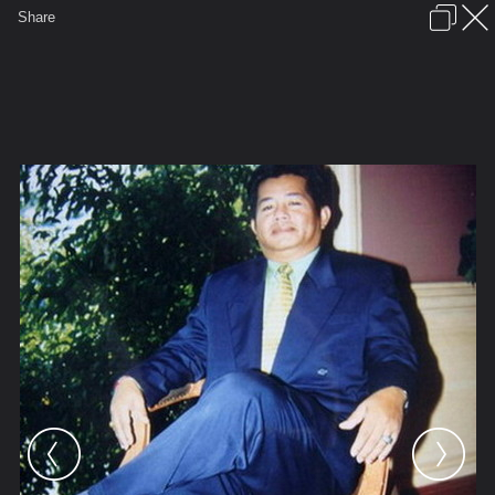
เข้าสู่ระบบหรือลงทะเบียน
Share
ภาษาไทย
ลงโฆษณา
ติดต่อเรา
ช่วยเหลือ
ชุมชนชาวพุทธ
ข้อกำหนดและกฎ
หน้าแรก
เว็บบอร์ด
มีอะไรใหม่
รูปภาพ
คอลเล็คชั่น
สถานที่
กล้อง
แท็ก
...
หน้าแรก
รูปภาพ
General
ลุงชาลี
วันยังค่ำ
DSC04263