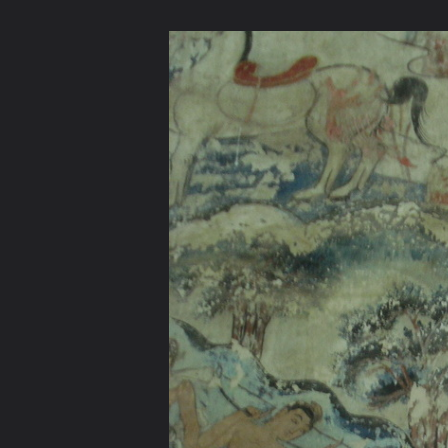
ภาษาไทย
หน้าแรก
เว็บบอร์ด
มีอะไรใหม่
วิดีโอ
รูปภา
หมวดหมู่
มีอะไรใหม่
คอลเล็คชั่น
สถานที่
กล้อง
แ
หน้าแรก
รูปภาพ
General
Pandhaka
วัดบวกครกหลวง
DSC05050sa