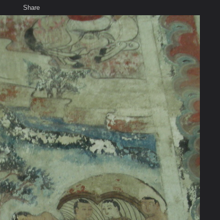
Share
เสียงธรรม
สมาชิก
ห้องสนทนา
พ
ท็ก