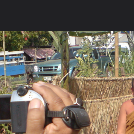
ภาษาไทย
หน้าแรก
เว็บบอร์ด
มีอะไรใหม่
วิดีโอ
รูปภา
หมวดหมู่
มีอะไรใหม่
คอลเล็คชั่น
สถานที่
กล้อง
แ
หน้าแรก
รูปภาพ
General
พุทธะธรรม
ทริปพิธีโฮดน่ำ(สร
DSC05113