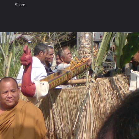
Share
เสียงธรรม
สมาชิก
ห้องสนทนา
พ
ท็ก
งน้ำ)หลวงปู่ขาวสก