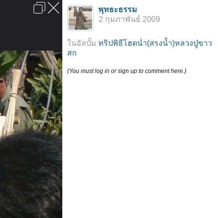
เข้าสู่ระบบหรือลงทะเบียน
พุทธะธรรม
ลงโฆษณา
ติดต่อเรา
ช่วยเหลือ
หน้าหลัก
ไปข้างบน
2 กุมภาพันธ์ 2009
ข้อกำหนดและกฎ
ในอัลบั้ม
ทริปพิธีโฮดน่ำ(สรงน้ำ)หลวงปู่ขาว
สก
(You must log in or sign up to comment here.)