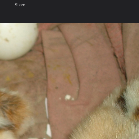
Share
เสียงธรรม
สมาชิก
ห้องสนทนา
พ
ท็ก