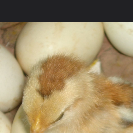
ภาษาไทย
หน้าแรก
เว็บบอร์ด
มีอะไรใหม่
วิดีโอ
รูปภา
หมวดหมู่
มีอะไรใหม่
คอลเล็คชั่น
สถานที่
กล้อง
แ
หน้าแรก
รูปภาพ
General
ผลดา
เฮ้อ...
DSC051912