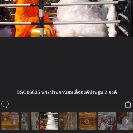
ในอัลบั้มนี้
DSC06635 พระประธานสมเด็จองค์ประฐม 2 องค์
JAIPIJID
ในอัลบั้ม
รอยพระพุทบาทสระบุรื
18 มกราคม 2011
(You must log in or sign up to comment here.)