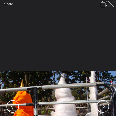
เข้าสู่ระบบหรือลงทะเบียน
Share
ภาษาไทย
ลงโฆษณา
ติดต่อเรา
ช่วยเหลือ
ชุมชนชาวพุทธ
ข้อกำหนดและกฎ
หน้าแรก
เว็บบอร์ด
มีอะไรใหม่
รูปภาพ
คอลเล็คชั่น
สถานที่
กล้อง
แท็ก
...
รูปภาพ
...
JAIPIJID
รอยพระพุทบาทสระบุรื
DSC06635 พระประธานสมเด็จองค์ประ
ฐม 2 องค์