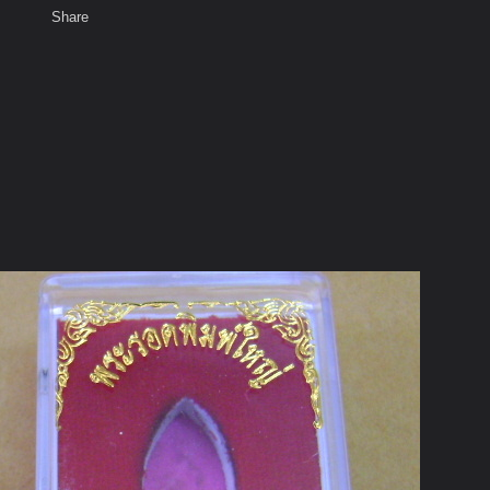
Share
เสียงธรรม
สมาชิก
ห้องสนทนา
พ
ท็ก
าจารย์ให้บูชา(