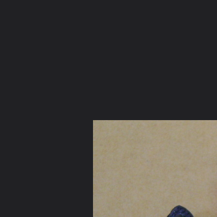
ภาษาไทย
หน้าแรก
เว็บบอร์ด
มีอะไรใหม่
วิดีโอ
รูปภา
หมวดหมู่
มีอะไรใหม่
คอลเล็คชั่น
สถานที่
กล้อง
แ
หน้าแรก
รูปภาพ
General
ชินมาร
รวมวัตถุมงคลพระเกจิอ
DSC06657