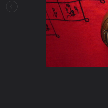
ในอัลบั้มนี้
sridoi