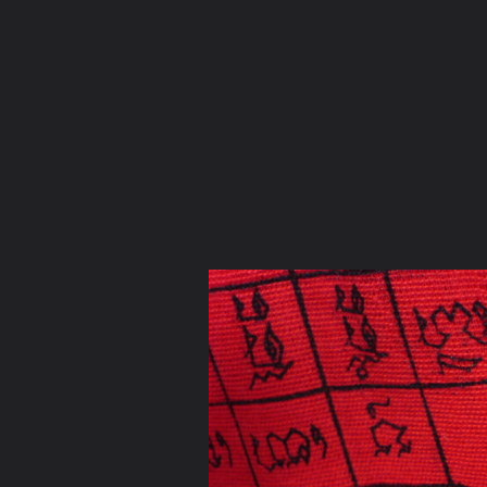
ภาษาไทย
หน้าแรก
เว็บบอร์ด
มีอะไรใหม่
วิดีโอ
รูปภา
หมวดหมู่
มีอะไรใหม่
คอลเล็คชั่น
สถานที่
กล้อง
แ
หน้าแรก
รูปภาพ
General
NR
เบี้ยหลวงพ่อคำ
DSC08346