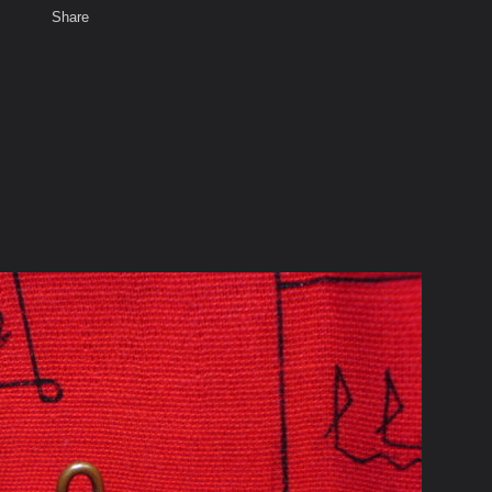
Share
เสียงธรรม
สมาชิก
ห้องสนทนา
พ
ท็ก