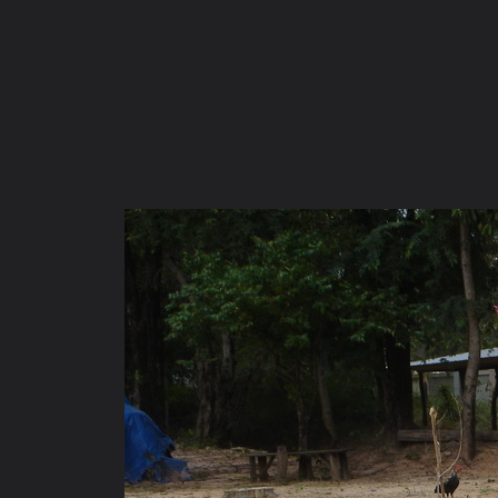
ภาษาไทย
หน้าแรก
เว็บบอร์ด
มีอะไรใหม่
วิดีโอ
รูปภา
หมวดหมู่
มีอะไรใหม่
คอลเล็คชั่น
สถานที่
กล้อง
แ
หน้าแรก
รูปภาพ
General
anand
วัดบ้านนาหนองใหญ่ (๒
DSC09081