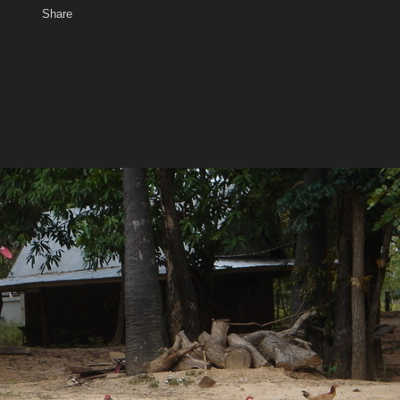
Share
เสียงธรรม
สมาชิก
ห้องสนทนา
พ
ท็ก
)