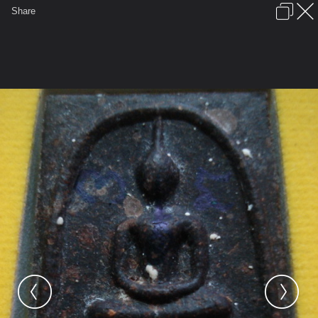
เข้าสู่ระบบหรือลงทะเบียน
Share
ภาษาไทย
ลงโฆษณา
ติดต่อเรา
ช่วยเหลือ
ชุมชนชาวพุทธ
ข้อกำหนดและกฎ
หน้าแรก
เว็บบอร์ด
มีอะไรใหม่
รูปภาพ
คอลเล็คชั่น
สถานที่
กล้อง
แท็ก
...
...
รูปภาพ
General
หลวงพี่หิน
ศรัทธาที่เหมือนกัน
DSC09231