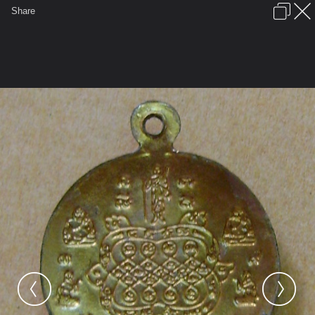
เข้าสู่ระบบหรือลงทะเบียน
Share
ภาษาไทย
ลงโฆษณา
ติดต่อเรา
ช่วยเหลือ
ชุมชนชาวพุทธ
ข้อกำหนดและกฎ
หน้าแรก
เว็บบอร์ด
มีอะไรใหม่
รูปภาพ
คอลเล็คชั่น
สถานที่
กล้อง
แท็ก
...
รูปภาพ
...
ชินมาร
รวมภาพพระเครื่องให้บูชา(๓)
DSC09769