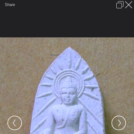
เข้าสู่ระบบหรือลงทะเบียน
Share
ภาษาไทย
ลงโฆษณา
ติดต่อเรา
ช่วยเหลือ
ชุมชนชาวพุทธ
ข้อกำหนดและกฎ
หน้าแรก
เว็บบอร์ด
มีอะไรใหม่
รูปภาพ
คอลเล็คชั่น
สถานที่
กล้อง
แท็ก
...
รูปภาพ
...
ชินมาร
รวมภาพพระเครื่องให้บูชา(๓)
DSC09834