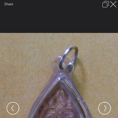
เข้าสู่ระบบหรือลงทะเบียน
Share
ภาษาไทย
ลงโฆษณา
ติดต่อเรา
ช่วยเหลือ
ชุมชนชาวพุทธ
ข้อกำหนดและกฎ
หน้าแรก
เว็บบอร์ด
มีอะไรใหม่
รูปภาพ
คอลเล็คชั่น
สถานที่
กล้อง
แท็ก
...
รูปภาพ
...
ชินมาร
รวมวัตถุมงคลให้บูชา(๔)
DSC09898