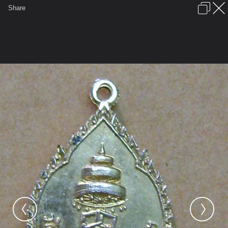
เข้าสู่ระบบหรือลงทะเบียน
Share
ภาษาไทย
ลงโฆษณา
ติดต่อเรา
ช่วยเหลือ
ชุมชนชาวพุทธ
ข้อกำหนดและกฎ
หน้าแรก
เว็บบอร์ด
มีอะไรใหม่
รูปภาพ
คอลเล็คชั่น
สถานที่
กล้อง
แท็ก
...
...
รูปภาพ
General
ชินมาร
วัตถุมงคลให้บูชา (๕)
DSC09967