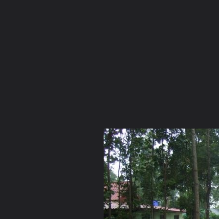
ภาษาไทย
หน้าแรก
เว็บบอร์ด
มีอะไรใหม่
วิดีโอ
รูปภา
หมวดหมู่
มีอะไรใหม่
คอลเล็คชั่น
สถานที่
กล้อง
แ
หน้าแรก
รูปภาพ
General
พระไตรภพ
วันออกพรรษาออกน
DSCF0013 resize