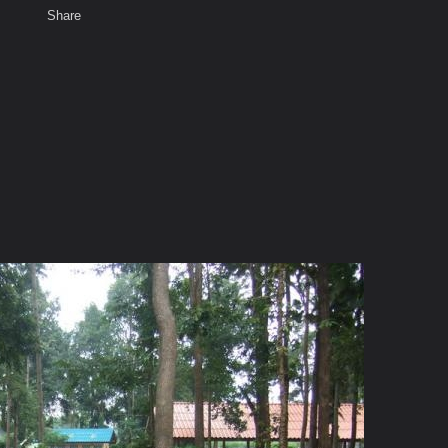
Share
เสียงธรรม
สมาชิก
ห้องสนทนา
พ
ท็ก
ิโรธสมาบัติ