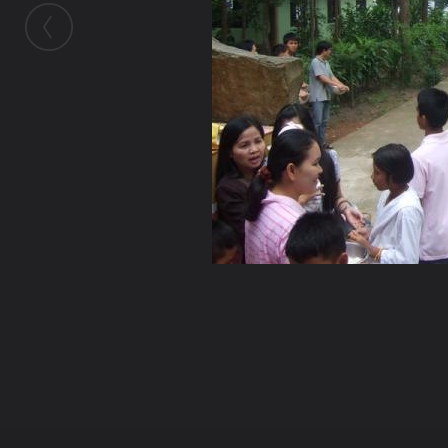
ในอัลบั้มนี้
พระไตรภพ
ในอัลบั้ม
วันออกพรรษาออกนิโรธสมาบัติ