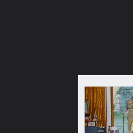
ภาษาไทย
หน้าแรก
เว็บบอร์ด
มีอะไรใหม่
วิดีโอ
รูปภา
หมวดหมู่
มีอะไรใหม่
คอลเล็คชั่น
สถานที่
กล้อง
แ
หน้าแรก
รูปภาพ
General
Ni Cha
วัตถุมงคล
DSCF0030