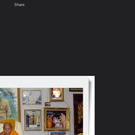
Share
เสียงธรรม
สมาชิก
ห้องสนทนา
พ
ท็ก