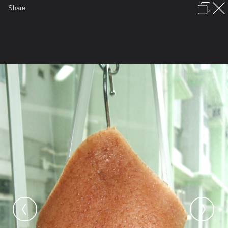
เข้าสู่ระบบหรือลงทะเบียน
Share
ภาษาไทย
ลงโฆษณา
ติดต่อเรา
ช่วยเหลือ
ชุมชนชาวพุทธ
ข้อกำหนดและกฎ
หน้าแรก
เว็บบอร์ด
มีอะไรใหม่
รูปภาพ
คอลเล็คชั่น
สถานที่
กล้อง
แท็ก
...
หน้าแรก
รูปภาพ
General
urai ay
กว่าจะได้กิน
DSCF0039