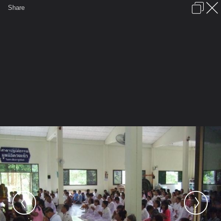
เข้าสู่ระบบหรือลงทะเบียน
Share
ภาษาไทย
ลงโฆษณา
ติดต่อเรา
ช่วยเหลือ
ชุมชนชาวพุทธ
ข้อกำหนดและกฎ
หน้าแรก
เว็บบอร์ด
มีอะไรใหม่
รูปภาพ
คอลเล็คชั่น
สถานที่
กล้อง
แท็ก
...
รูปภาพ
...
พระไตรภพ
วันออกพรรษาออกนิโรธสมาบัติ
DSCF0073 resize