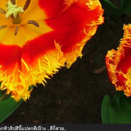
วลิปสีนี้แปลกดีเน๊าะ ..สีก็สวย..