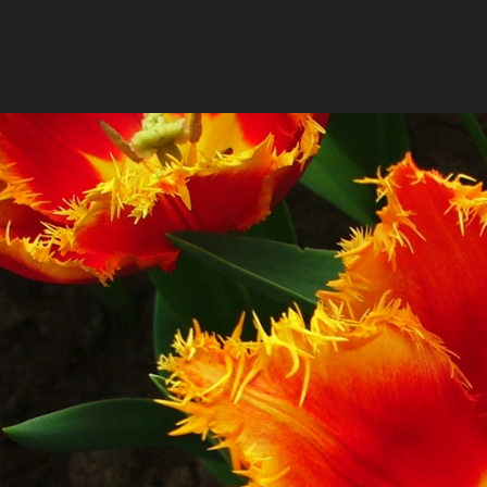
ภาษาไทย
หน้าแรก
เว็บบอร์ด
มีอะไรใหม่
วิดีโอ
รูปภา
หมวดหมู่
มีอะไรใหม่
คอลเล็คชั่น
สถานที่
กล้อง
แ
หน้าแรก
รูปภาพ
General
someone needs love
พาเที่ยว
DSCF0284ดอกทิวลิปสีนี้แปลกดีเน๊าะ ..สีก