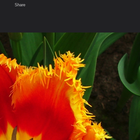
Share
เสียงธรรม
สมาชิก
ห้องสนทนา
พ
ท็ก
ชมสวนทิวลิป ..Keukenhof..ที่ขึ้นชื
็สวย..