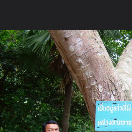
ภาษาไทย
หน้าแรก
เว็บบอร์ด
มีอะไรใหม่
วิดีโอ
รูปภา
หมวดหมู่
มีอะไรใหม่
คอลเล็คชั่น
สถานที่
กล้อง
แ
หน้าแรก
รูปภาพ
General
หญิงจัน
วัดถ้ำพระโพธิสัตว์
DSCF1170