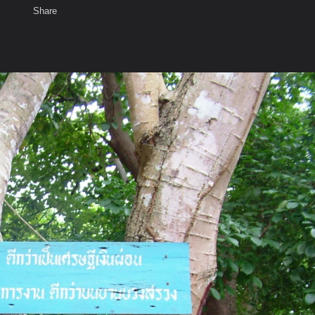
Share
เสียงธรรม
สมาชิก
ห้องสนทนา
พ
ท็ก