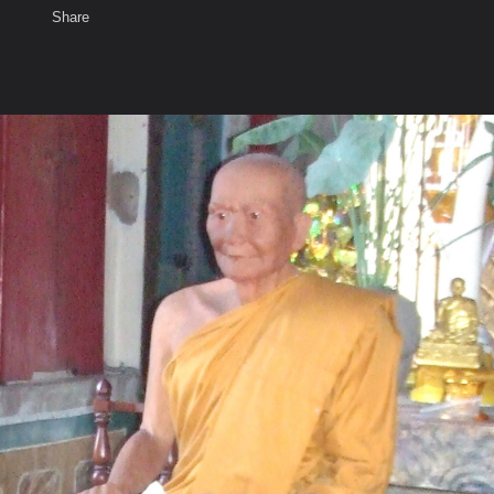
Share
เสียงธรรม
สมาชิก
ห้องสนทนา
พ
ท็ก