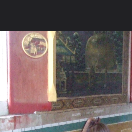
ภาษาไทย
หน้าแรก
เว็บบอร์ด
มีอะไรใหม่
วิดีโอ
รูปภา
หมวดหมู่
มีอะไรใหม่
คอลเล็คชั่น
สถานที่
กล้อง
แ
หน้าแรก
รูปภาพ
General
sujjung
ลงให้ชมค่ะ
DSCF3316