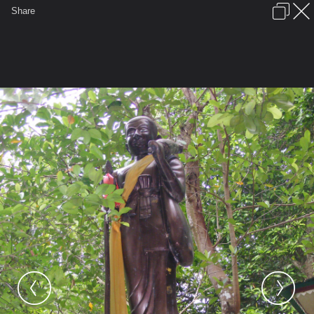
เข้าสู่ระบบหรือลงทะเบียน
Share
ภาษาไทย
ลงโฆษณา
ติดต่อเรา
ช่วยเหลือ
ชุมชนชาวพุทธ
ข้อกำหนดและกฎ
หน้าแรก
เว็บบอร์ด
มีอะไรใหม่
รูปภาพ
คอลเล็คชั่น
สถานที่
กล้อง
แท็ก
...
รูปภาพ
...
monsodsai2
ทริปวัดปราสาทดิน-ถ้ำวัวแดง
DSCF3401พระสีวลี มาให้พรถึงบนยอด
เขา