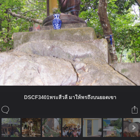
DSCF3401พระสีวลี มาให้พรถึงบนยอดเขา