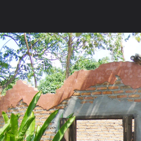
ภาษาไทย
หน้าแรก
เว็บบอร์ด
มีอะไรใหม่
วิดีโอ
รูปภา
หมวดหมู่
มีอะไรใหม่
คอลเล็คชั่น
สถานที่
กล้อง
แ
หน้าแรก
รูปภาพ
General
monsodsai2
ทริปวัดปราสาทดิน
DSCF3536 ห้องน้ำในส่วนบ้านดิน