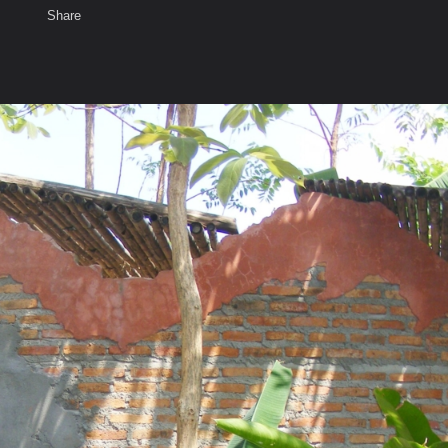
Share
เสียงธรรม
สมาชิก
ห้องสนทนา
พ
ท็ก
-ถ้ำวัวแดง