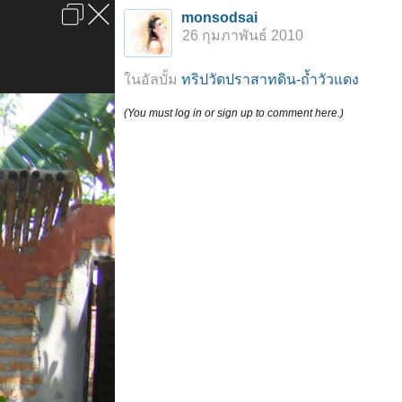
เข้าสู่ระบบหรือลงทะเบียน
monsodsai
ลงโฆษณา
ติดต่อเรา
ช่วยเหลือ
หน้าหลัก
ไปข้างบน
26 กุมภาพันธ์ 2010
ข้อกำหนดและกฎ
ในอัลบั้ม
ทริปวัดปราสาทดิน-ถ้ำวัวแดง
(You must log in or sign up to comment here.)