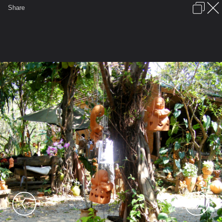
เข้าสู่ระบบหรือลงทะเบียน
Share
ภาษาไทย
ลงโฆษณา
ติดต่อเรา
ช่วยเหลือ
ชุมชนชาวพุทธ
ข้อกำหนดและกฎ
หน้าแรก
เว็บบอร์ด
มีอะไรใหม่
รูปภาพ
คอลเล็คชั่น
สถานที่
กล้อง
แท็ก
...
รูปภาพ
...
monsodsai2
ทริปวัดปราสาทดิน-ถ้ำวัวแดง
DSCF3566 นอนเล่น