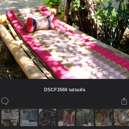
DSCF3566 นอนเล่น
ในอัลบั้มนี้