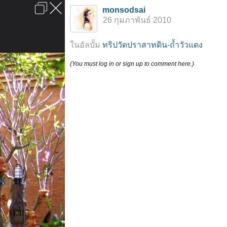
เข้าสู่ระบบหรือลงทะเบียน
monsodsai
ลงโฆษณา
ติดต่อเรา
ช่วยเหลือ
หน้าหลัก
ไปข้างบน
26 กุมภาพันธ์ 2010
ข้อกำหนดและกฎ
ในอัลบั้ม
ทริปวัดปราสาทดิน-ถ้ำวัวแดง
(You must log in or sign up to comment here.)