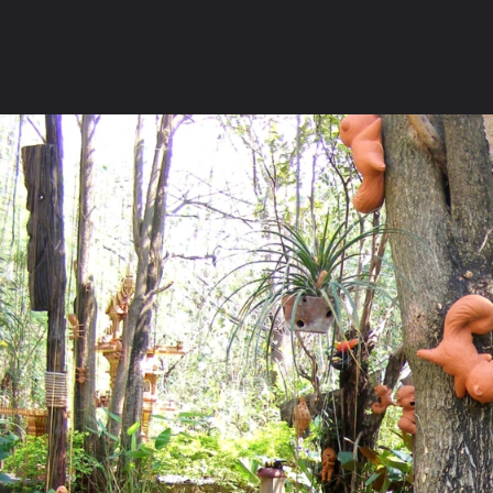
ภาษาไทย
หน้าแรก
เว็บบอร์ด
มีอะไรใหม่
วิดีโอ
รูปภา
หมวดหมู่
มีอะไรใหม่
คอลเล็คชั่น
สถานที่
กล้อง
แ
หน้าแรก
รูปภาพ
General
monsodsai2
ทริปวัดปราสาทดิน
DSCF3579 สวนตุ๊กตาดินเผา