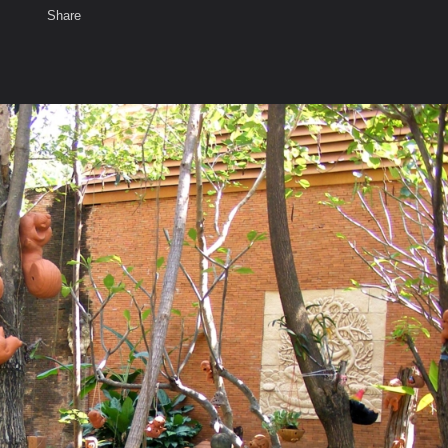
Share
เสียงธรรม
สมาชิก
ห้องสนทนา
พ
ท็ก
-ถ้ำวัวแดง