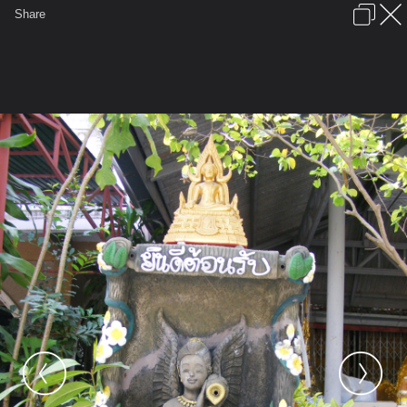
เข้าสู่ระบบหรือลงทะเบียน
Share
ภาษาไทย
ลงโฆษณา
ติดต่อเรา
ช่วยเหลือ
ชุมชนชาวพุทธ
ข้อกำหนดและกฎ
หน้าแรก
เว็บบอร์ด
มีอะไรใหม่
รูปภาพ
คอลเล็คชั่น
สถานที่
กล้อง
แท็ก
...
รูปภาพ
...
monsodsai2
ทริปวัดปราสาทดิน-ถ้ำวัวแดง
DSCF3630 ยินดีต้อนรับ