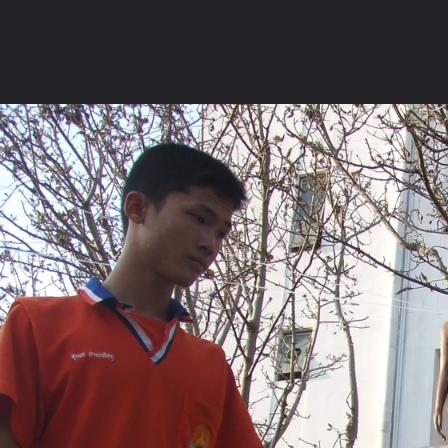
ภาษาไทย
หน้าแรก
เว็บบอร์ด
มีอะไรใหม่
วิดีโอ
รูปภา
หมวดหมู่
มีอะไรใหม่
คอลเล็คชั่น
สถานที่
กล้อง
แ
หน้าแรก
รูปภาพ
General
-_-Sumate-_-
รูปกิจกรรม
DSCF3764