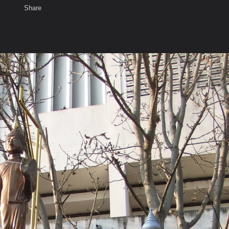
Share
เสียงธรรม
สมาชิก
ห้องสนทนา
พ
ท็ก