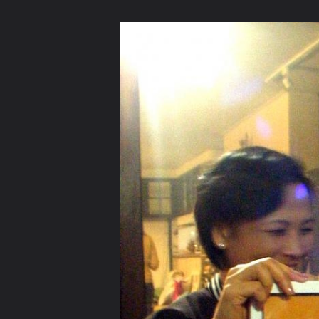
ภาษาไทย
หน้าแรก
เว็บบอร์ด
มีอะไรใหม่
วิดีโอ
รูปภา
หมวดหมู่
มีอะไรใหม่
คอลเล็คชั่น
สถานที่
กล้อง
แ
หน้าแรก
รูปภาพ
General
mead
Nova Analai+Meeting
DSCF5063