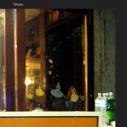
Share
เสียงธรรม
สมาชิก
ห้องสนทนา
พ
ท็ก