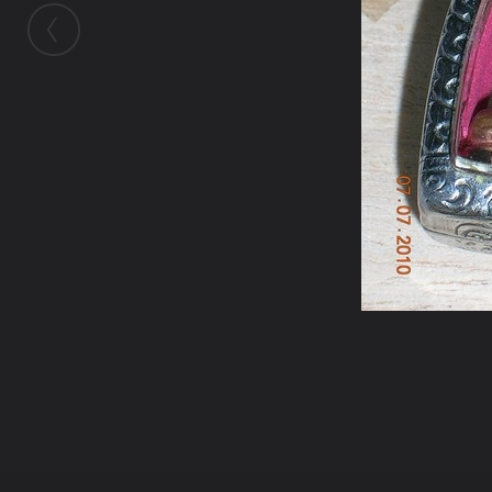
ในอัลบั้มนี้
Agri_07