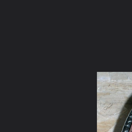
ภาษาไทย
หน้าแรก
เว็บบอร์ด
มีอะไรใหม่
วิดีโอ
รูปภา
หมวดหมู่
มีอะไรใหม่
คอลเล็คชั่น
สถานที่
กล้อง
แ
หน้าแรก
รูปภาพ
General
Agri_07
ประสบการณ์๒
DSCN0140