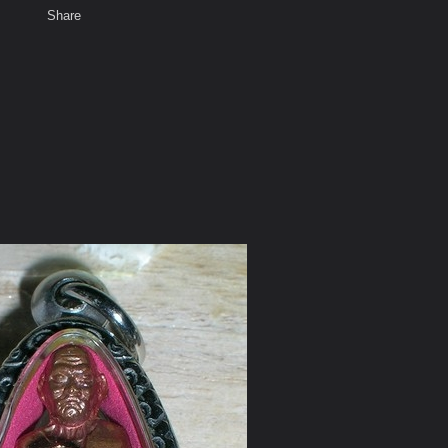
Share
เสียงธรรม
สมาชิก
ห้องสนทนา
พ
ท็ก